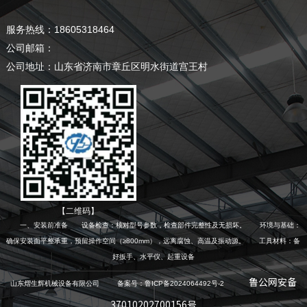
服务热线：18605318464
公司邮箱：
公司地址：山东省济南市章丘区明水街道宫王村
【二维码】
一、安装前准备 设备检查：核对型号参数，检查部件完整性及无损坏。 环境与基础：
确保安装面平整承重，预留操作空间（≥800mm），远离腐蚀、高温及振动源。 工具材料：备
好扳手、水平仪、起重设备
鲁公网安备
山东熠生辉机械设备有限公司 备案号：鲁ICP备2024064492号-2
37010202700156号