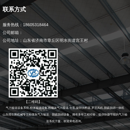
联系方式
服务热线：18605318464
公司邮箱：
公司地址：山东省济南市章丘区明水街道宫王村
【二维码】
气力输送设备系统,粉体输送设备,粉煤灰气力输送,仓泵,旋转供料器,罗茨风机,脱硫脱硝一体机
山东熠生辉机械专注粉煤灰气力输送、脱硫脱硝设备，拥有多年工程经验，提供快捷节能的气力输
送系统方案，欢迎来电咨询。