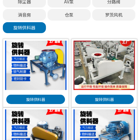
除尘器
AV泵
分路阀
消音房
仓泵
罗茨风机
旋转供料器
旋转供料器
旋转供料器