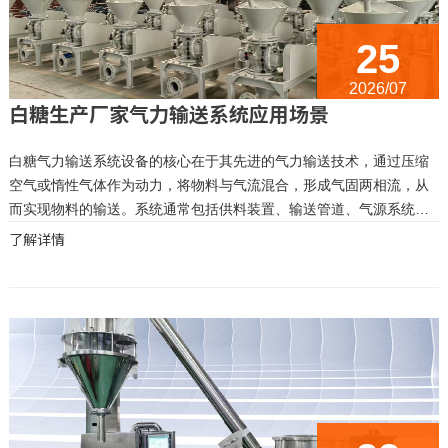
25
2026/07
白糖生产厂家气力输送系统应用场景
白糖气力输送系统设备的核心在于其先进的气力输送技术，通过压缩
空气或惰性气体作为动力，将物料与气流混合，形成气固两相流，从
而实现物料的输送。系统通常包括供料装置、输送管道、气源系统、
控制阀门以及收料装置等关键部件，各部分协同工作，确保输送过程
了解详情
的稳定与快捷。熠生辉在设备设计上充分考虑了白糖的物理特性，如
颗粒大小、...