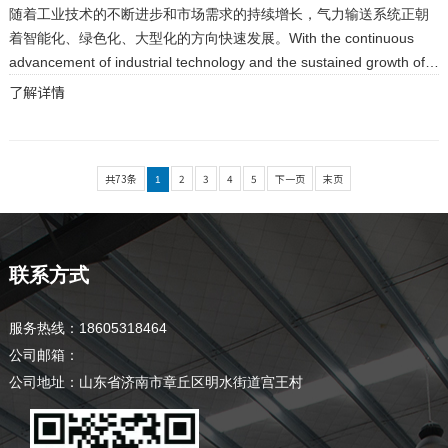
随着工业技术的不断进步和市场需求的持续增长，气力输送系统正朝
着智能化、绿色化、大型化的方向快速发展。With the continuous
advancement of industrial technology and the sustained growth of
market demand, pneum...
了解详情
共73条
2
3
4
5
下一页
末页
1
联系方式
服务热线：18605318464
公司邮箱：
公司地址：山东省济南市章丘区明水街道宫王村