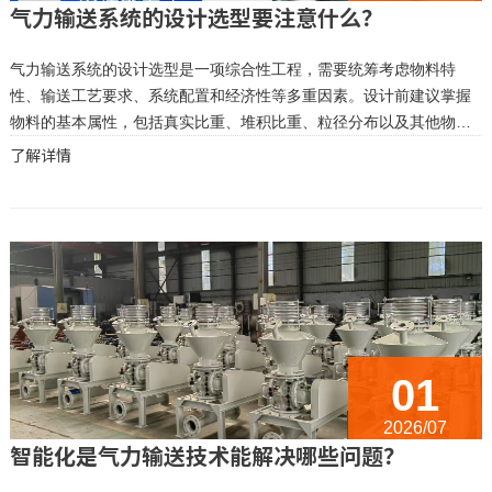
气力输送系统的设计选型要注意什么？
气力输送系统的设计选型是一项综合性工程，需要统筹考虑物料特
性、输送工艺要求、系统配置和经济性等多重因素。设计前建议掌握
物料的基本属性，包括真实比重、堆积比重、粒径分布以及其他物理
化学性质等。物料的属性决定了适合采用何种输送形态——例如，从
了解详情
钛白粉的特性就可以判断其适合于稀相输送，而不适合于密相输送。
输送工艺要求...
01
2026/07
智能化是气力输送技术能解决哪些问题？