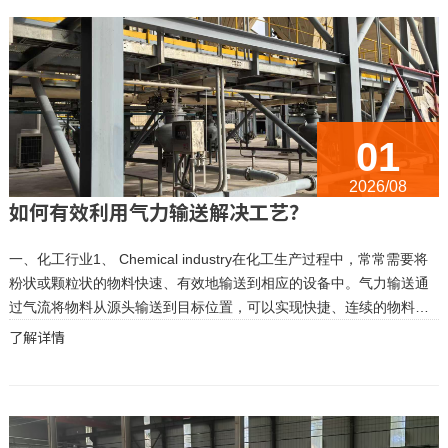
01
2026/08
如何有效利用气力输送解决工艺？
一、化工行业1、 Chemical industry在化工生产过程中，常常需要将
粉状或颗粒状的物料快速、有效地输送到相应的设备中。气力输送通
过气流将物料从源头输送到目标位置，可以实现快捷、连续的物料输
送。非常是对于含有易燃、易爆、有毒等危险性物料的输送过程，使
了解详情
用气力输送可以降低因物料接触空气而引发的事故风险，...