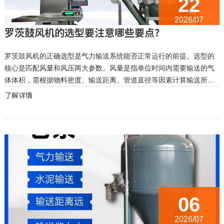
22
2026/07
罗茨鼓风机的选型要注意哪些要点？
罗茨鼓风机的正确选型是气力输送系统能否正常运行的前提。选型的
核心是匹配风量和风压两大参数。风量是指单位时间内需要输送的气
体体积，需根据物料密度、输送距离、管道直径等因素计算输送所需
的风速和风量。风压则是风机出口的压力，用于克服整个输送管道的
了解详情
阻力。在粉体输送中，若流量不足会导致输送中断，压力不足则无法
克服管道阻...
06
2026/07