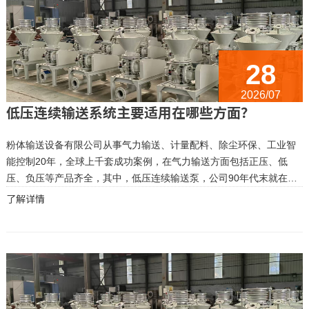
28
2026/07
低压连续输送系统主要适用在哪些方面？
粉体输送设备有限公司从事气力输送、计量配料、除尘环保、工业智
能控制20年，全球上千套成功案例，在气力输送方面包括正压、低
压、负压等产品齐全，其中，低压连续输送泵，公司90年代末就在自
备电厂，制粉、脱硫等系统中广泛应用，是低压输送系统技术研发、
了解详情
制造、安装、调试应用的企业。积累了丰富的运行经验。该泵在适合
工况下运...